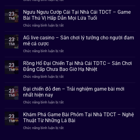
Live
Xổ
Casino
số
Ngưu Ngưu Cướp Cái Tại Nhà Cái TDCT – Game
–
23
TDTC-
Không
Bài Thú Vị Hấp Dẫn Mọi Lứa Tuổi
Th8
Bật
Gian
ở
Chức năng bình luận bị tắt
mí
Chậm
Ngưu
mẹo
Chất
Ngưu
AG live casino – Sân chơi lý tưởng cho người đam
chơi
Casino
23
Cướp
có
mê cá cược
Đẳng
Th8
Cái
tỷ
Cấp
ở
Chức năng bình luận bị tắt
Tại
lệ
AG
Nhà
thắng
live
Rồng Hổ Đại Chiến Tại Nhà Cái TDTC – Sân Chơi
Cái
cao
23
casino
TDCT
Đẳng Cấp Chưa Bao Giờ Hạ Nhiệt
2024
Th8
–
–
ở
Chức năng bình luận bị tắt
Sân
Game
Rồng
chơi
Bài
Hổ
Đại chiến đỏ đen – Trải nghiệm game bài mới
lý
Thú
23
Đại
tưởng
nhất hiện nay
Vị
Th8
Chiến
cho
Hấp
ở
Chức năng bình luận bị tắt
Tại
người
Dẫn
Đại
Nhà
đam
Mọi
chiến
Khám Phá Game Bài Phỏm Tại Nhà TDCT – Nghệ
Cái
mê
23
Lứa
đỏ
TDTC
Thuật Từ Những Lá Bài
cá
Tuổi
Th8
đen
–
cược
ở
Chức năng bình luận bị tắt
–
Sân
Khám
Trải
Chơi
Phá
nghiệm