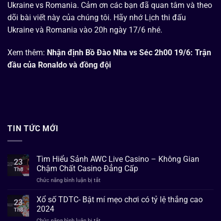
Ukraine vs Romania. Cảm ơn các bạn đã quan tâm và theo
dõi bài viết này của chúng tôi. Hãy nhớ Lịch thi đấu
Ukraine và Romania vào 20h ngày 17/6 nhé.
Xem thêm:
Nhận định Bồ Đào Nha vs Séc 2h00 19/6: Trận
đầu của Ronaldo và đồng đội
TIN TỨC MỚI
Tìm Hiểu Sảnh AWC Live Casino – Không Gian
23
Chậm Chất Casino Đẳng Cấp
Th8
ở
Chức năng bình luận bị tắt
Tìm
Hiểu
Xổ số TDTC- Bật mí mẹo chơi có tỷ lệ thắng cao
23
Sảnh
2024
Th8
AWC
ở
Chức năng bình luận bị tắt