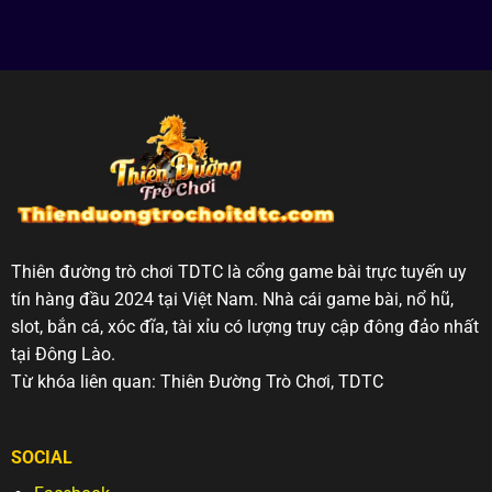
Đẳng
Game
game
Cấp
Bài
bài
Chưa
Phỏm
mới
Bao
Tại
nhất
Giờ
Nhà
hiện
Hạ
TDCT
nay
Nhiệt
–
Nghệ
Thuật
Từ
Những
Lá
Bài
Thiên đường trò chơi TDTC là cổng game bài trực tuyến uy
tín hàng đầu 2024 tại Việt Nam. Nhà cái game bài, nổ hũ,
slot, bắn cá, xóc đĩa, tài xỉu có lượng truy cập đông đảo nhất
tại Đông Lào.
Từ khóa liên quan: Thiên Đường Trò Chơi, TDTC
SOCIAL