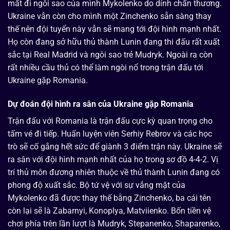
mất đi ngôi sao của mình Mykolenko do dính chấn thương.
Ukraine vẫn còn cho mình một Zinchenko sẵn sàng thay
thế nên đội tuyển này vẫn sẽ mang tới đội hình mạnh nhất.
Họ còn đang sở hữu thủ thành Lunin đang thi đấu rất xuất
sắc tại Real Madrid và ngôi sao trẻ Mudryk. Ngoài ra còn
rất nhiều cầu thủ có thể làm ngòi nổ trong trận đấu tới
Ukraine gặp Romania.
Dự đoán đội hình ra sân của Ukraine gặp Romania
Trận đấu với Romania là trận đấu cực kỳ quan trọng cho
tấm vé đi tiếp. Huấn luyện viên Serhiy Rebrov và các học
trò sẽ cố gắng hết sức để giành 3 điểm trận này. Ukraine sẽ
ra sân với đội hình mạnh nhất của họ trong sơ đồ 4-4-2. Vị
trí thủ môn đương nhiên thuộc về thủ thành Lunin đang có
phong độ xuất sắc. Bộ tứ vệ với sự vắng mặt của
Mykolenko đã được thay thế bằng Zinchenko, ba cái tên
còn lại sẽ là Zabarnyi, Konoplya, Matviienko. Bốn tiền vệ
chơi phía trên lần lượt là Mudryk, Stepanenko, Shaparenko,