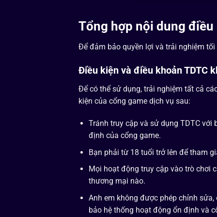
Tổng hợp nội dung điều
Để đảm bảo quyền lợi và trải nghiệm tối
Điều kiện và điều khoản TDTC k
Để có thể sử dụng, trải nghiệm tất cả c
kiện của cổng game dịch vụ sau:
Tránh truy cập và sử dụng TDTC với b
định của cổng game.
Bạn phải từ 18 tuổi trở lên để tham 
Mọi hoạt động truy cập vào trò chơi
thương mại nào.
Anh em không được phép chỉnh sửa, c
bảo hệ thống hoạt động ổn định và c