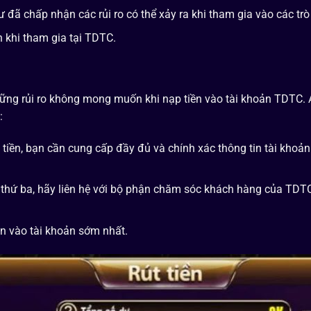
 đã chấp nhận các rủi ro có thể xảy ra khi tham gia vào các trò
n khi tham gia tại TDTC.
ững rủi ro không mong muốn khi nạp tiền vào tài khoản TDTC. 
:
tiền, bạn cần cung cấp đầy đủ và chính xác thông tin tài khoả
 thứ ba, hãy liên hệ với bộ phận chăm sóc khách hàng của TDTC
ền vào tài khoản sớm nhất.