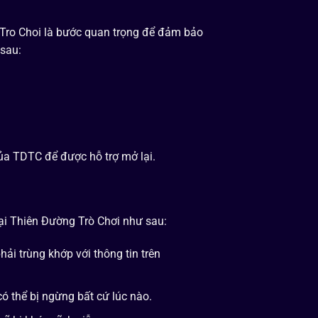
g Tro Choi là bước quan trọng để đảm bảo
 sau:
ủa TDTC để được hỗ trợ mở lại.
ại Thiên Đường Trò Chơi như sau:
ải trùng khớp với thông tin trên
ó thể bị ngừng bất cứ lúc nào.