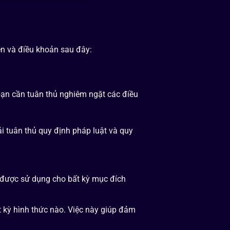
ện và điều khoản sau đây:
bạn cần tuân thủ nghiêm ngặt các điều
i tuân thủ quy định pháp luật và quy
g được sử dụng cho bất kỳ mục đích
kỳ hình thức nào. Việc này giúp đảm