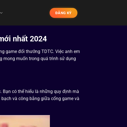
ĐĂNG KÝ
mới nhất 2024
cổng game đổi thưởng TDTC. Việc anh em
ông mong muốn trong quá trình sử dụng
c. Bạn có thể hiểu là những quy định mà
nh bạch và công bằng giữa cổng game và