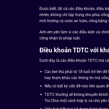
Được biết, tất cả các điều khoản, điều 
nhiên, không chỉ tập trung cho phía cổn
môi trường cá cược an toàn, công bằng 
Anh em yên tâm vì các điều kiện và chín
công nhận từ pháp luật.
Điều khoản TDTC với kh
Dưới đây là các điều khoản TDTC mà cá
Các bet thủ phải từ 18 tuổi trở lên 
hay tham khảo các thông tin mà cổn
Nếu có bất kỳ vấn đề nào liên quan đ
TDTC thường sẽ không khuyến khích v
Tro Choi một cách hợp lý và chủ yếu để
Việc bạn tiếp tục sử dụng trang tran