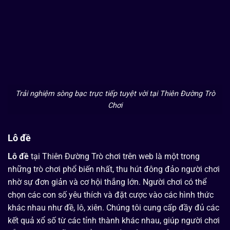
Trải nghiệm sòng bạc trực tiếp tuyệt vời tại Thiên Đường Trò
Chơi
Lô đề
Lô đề
tại Thiên Đường Trò chơi trên web là một trong
những trò chơi phổ biến nhất, thu hút đông đảo người chơi
nhờ sự đơn giản và cơ hội thắng lớn. Người chơi có thể
chọn các con số yêu thích và đặt cược vào các hình thức
khác nhau như đề, lô, xiên. Chúng tôi cung cấp đầy đủ các
kết quả xổ số từ các tỉnh thành khác nhau, giúp người chơi