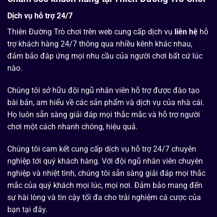
Dịch vụ hỗ trợ 24/7
Thiên Đường Trò chơi trên web cung cấp dịch vụ
liên hệ
hỗ
trợ khách hàng 24/7 thông qua nhiều kênh khác nhau,
đảm bảo đáp ứng mọi nhu cầu của người chơi bất cứ lúc
nào.
Chúng tôi sở hữu đội ngũ nhân viên hỗ trợ được đào tạo
bài bản, am hiểu về các sản phẩm và dịch vụ của nhà cái.
Họ luôn sẵn sàng giải đáp mọi thắc mắc và hỗ trợ người
chơi một cách nhanh chóng, hiệu quả.
Chúng tôi cam kết cung cấp dịch vụ hỗ trợ 24/7 chuyên
nghiệp tới quý khách hàng. Với đội ngũ nhân viên chuyên
nghiệp và nhiệt tình, chúng tôi sẵn sàng giải đáp mọi thắc
mắc của quý khách mọi lúc, mọi nơi. Đảm bảo mang đến
sự hài lòng và tin cậy tối đa cho trải nghiệm cá cược của
bạn tại đây.