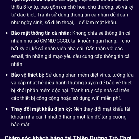
thiểu 8 ký tự, bao gồm cả chữ hoa, chữ thường, số và ký
tự đặc biệt. Tránh sử dụng thông tin cá nhân dễ đoán
như ngày sinh, số điện thoại,… để làm mật khẩu.
Bảo mật thông tin cá nhân:
Không chia sẻ thông tin cá
nhân như số CMND/CCCD, tài khoản ngân hàng,… cho
bất kỳ ai, kể cả nhân viên nhà cái. Cẩn thận với các
email, tin nhắn giả mạo yêu cầu cung cấp thông tin cá
nhân.
Bảo vệ thiết bị:
Sử dụng phần mềm diệt virus, tường lửa
và cập nhật hệ điều hành thường xuyên để bảo vệ thiết
bị khỏi phần mềm độc hại. Tránh truy cập nhà cái trên
các thiết bị công cộng hoặc sử dụng wifi miễn phí.
Thay đổi mật khẩu định kỳ:
Nên thay đổi mật khẩu tài
khoản nhà cái ít nhất 3 tháng một lần để tăng cường
bảo mật.
Chăm sóc khách hàng tại Thiên Đường Trò Chơi