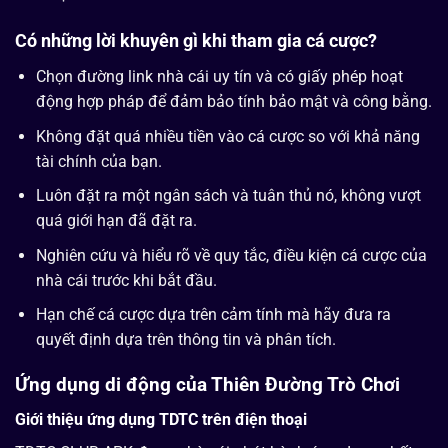
Có những lời khuyên gì khi tham gia cá cược?
Chọn đường link nhà cái uy tín và có giấy phép hoạt
động hợp pháp để đảm bảo tính bảo mật và công bằng.
Không đặt quá nhiều tiền vào cá cược so với khả năng
tài chính của bạn.
Luôn đặt ra một ngân sách và tuân thủ nó, không vượt
quá giới hạn đã đặt ra.
Nghiên cứu và hiểu rõ về quy tắc, điều kiện cá cược của
nhà cái trước khi bắt đầu.
Hạn chế cá cược dựa trên cảm tính mà hãy đưa ra
quyết định dựa trên thông tin và phân tích.
Ứng dụng di động của Thiên Đường Trò Chơi
Giới thiệu ứng dụng TDTC trên điện thoại