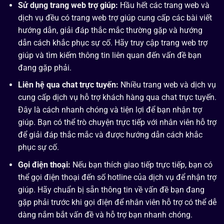
Sử dụng trang web trợ giúp:
Hầu hết các trang web và
dịch vụ đều có trang web trợ giúp cung cấp các bài viết
hướng dẫn, giải đáp thắc mắc thường gặp và hướng
dẫn cách khắc phục sự cố. Hãy truy cập trang web trợ
giúp và tìm kiếm thông tin liên quan đến vấn đề bạn
đang gặp phải.
Liên hệ qua chat trực tuyến:
Nhiều trang web và dịch vụ
cung cấp dịch vụ hỗ trợ khách hàng qua chat trực tuyến.
Đây là cách nhanh chóng và tiện lợi để bạn nhận trợ
giúp. Bạn có thể trò chuyện trực tiếp với nhân viên hỗ trợ
để giải đáp thắc mắc và được hướng dẫn cách khắc
phục sự cố.
Gọi điện thoại:
Nếu bạn thích giao tiếp trực tiếp, bạn có
thể gọi điện thoại đến số hotline của dịch vụ để nhận trợ
giúp. Hãy chuẩn bị sẵn thông tin về vấn đề bạn đang
gặp phải trước khi gọi điện để nhân viên hỗ trợ có thể dễ
dàng nắm bắt vấn đề và hỗ trợ bạn nhanh chóng.