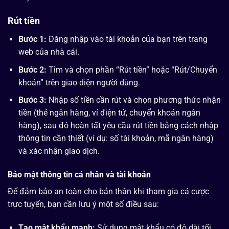
Rút tiền
Bước 1:
Đăng nhập vào tài khoản của bạn trên trang
web của nhà cái.
Bước 2:
Tìm và chọn phần “Rút tiền” hoặc “Rút/Chuyển
khoản” trên giao diện người dùng.
Bước 3:
Nhập số tiền cần rút và chọn phương thức nhận
tiền (thẻ ngân hàng, ví điện tử, chuyển khoản ngân
hàng), sau đó hoàn tất yêu cầu rút tiền bằng cách nhập
thông tin cần thiết (ví dụ: số tài khoản, mã ngân hàng)
và xác nhận giao dịch.
Bảo mật thông tin cá nhân và tài khoản
Để đảm bảo an toàn cho bản thân khi tham gia cá cược
trực tuyến, bạn cần lưu ý một số điều sau:
Tạo mật khẩu mạnh:
Sử dụng mật khẩu có độ dài tối