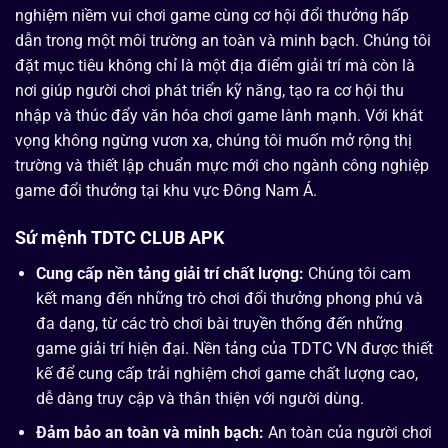
nghiệm niềm vui chơi game cùng cơ hội đổi thưởng hấp
dẫn trong một môi trường an toàn và minh bạch. Chúng tôi
đặt mục tiêu không chỉ là một địa điểm giải trí mà còn là
nơi giúp người chơi phát triển kỹ năng, tạo ra cơ hội thu
nhập và thúc đẩy văn hóa chơi game lành mạnh. Với khát
vọng không ngừng vươn xa, chúng tôi muốn mở rộng thị
trường và thiết lập chuẩn mực mới cho ngành công nghiệp
game đổi thưởng tại khu vực Đông Nam Á.
Sứ mệnh TDTC CLUB APK
Cung cấp nền tảng giải trí chất lượng:
Chúng tôi cam
kết mang đến những trò chơi đổi thưởng phong phú và
đa dạng, từ các trò chơi bài truyền thống đến những
game giải trí hiện đại. Nền tảng của TDTC VN được thiết
kế để cung cấp trải nghiệm chơi game chất lượng cao,
dễ dàng truy cập và thân thiện với người dùng.
Đảm bảo an toàn và minh bạch:
An toàn của người chơi