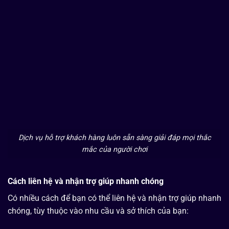
Dịch vụ hỗ trợ khách hàng luôn sẵn sàng giải đáp mọi thắc
mắc của người chơi
Cách liên hệ và nhận trợ giúp nhanh chóng
Có nhiều cách để bạn có thể liên hệ và nhận trợ giúp nhanh
chóng, tùy thuộc vào nhu cầu và sở thích của bạn: