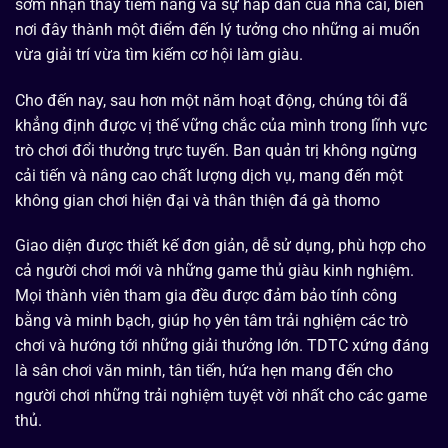
sớm nhận thấy tiềm năng và sự hấp dẫn của nhà cái, biến
nơi đây thành một điểm đến lý tưởng cho những ai muốn
vừa giải trí vừa tìm kiếm cơ hội làm giàu.
Cho đến nay, sau hơn một năm hoạt động, chúng tôi đã
khẳng định được vị thế vững chắc của mình trong lĩnh vực
trò chơi đổi thưởng trực tuyến. Ban quản trị không ngừng
cải tiến và nâng cao chất lượng dịch vụ, mang đến một
không gian chơi hiện đại và thân thiện
đá gà thomo
Giao diện được thiết kế đơn giản, dễ sử dụng, phù hợp cho
cả người chơi mới và những game thủ giàu kinh nghiệm.
Mọi thành viên tham gia đều được đảm bảo tính công
bằng và minh bạch, giúp họ yên tâm trải nghiệm các trò
chơi và hướng tới những giải thưởng lớn. TDTC xứng đáng
là sân chơi văn minh, tân tiến, hứa hẹn mang đến cho
người chơi những trải nghiệm tuyệt vời nhất cho các game
thủ.