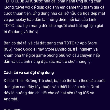
TDTC CLUB APK được nhà cái phát hành ứng dụng chất
lượng, tuyệt vời để giúp các anh em game thủ tham gia cá
cược thuận tiện. Ứng dụng nhà cái sở hữu đồ họa đẹp mắt
và gameplay hấp dẫn là những điểm nổi bật của Link
TDTC, hứa hẹn mang đến cho người chơi trải nghiệm giải
trí đa dạng và thú vị.
Bạn có thể tải và cài đặt trang chủ TDTC từ App Store
(iOS) hoặc Google Play Store (Android), trải nghiệm và
khám phá thế giới game phong phú với câu chuyện hấp
dẫn và các tính năng đặc sắc mà trò chơi mang lại.
Cách tải và cài đặt ứng dụng
Để tải Thiên Đường Trò chơi, bạn có thể làm theo các bước
đơn giản sau đây tùy thuộc vào thiết bị của mình. Dưới
đây là hướng dẫn chi tiết cho cả hai nền tảng iOS và
Android.