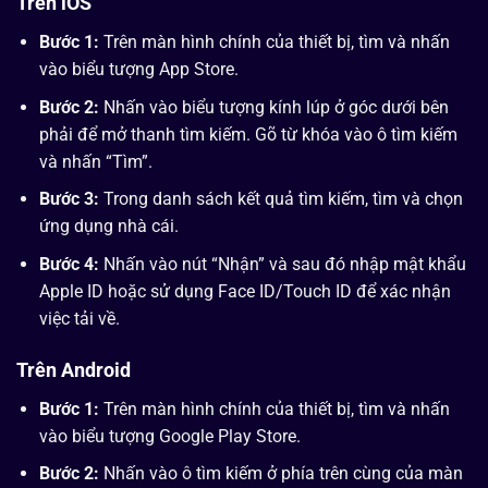
Trên iOS
Bước 1:
Trên màn hình chính của thiết bị, tìm và nhấn
vào biểu tượng App Store.
Bước 2:
Nhấn vào biểu tượng kính lúp ở góc dưới bên
phải để mở thanh tìm kiếm. Gõ từ khóa vào ô tìm kiếm
và nhấn “Tìm”.
Bước 3:
Trong danh sách kết quả tìm kiếm, tìm và chọn
ứng dụng nhà cái.
Bước 4:
Nhấn vào nút “Nhận” và sau đó nhập mật khẩu
Apple ID hoặc sử dụng Face ID/Touch ID để xác nhận
việc tải về.
Trên Android
Bước 1:
Trên màn hình chính của thiết bị, tìm và nhấn
vào biểu tượng Google Play Store.
Bước 2:
Nhấn vào ô tìm kiếm ở phía trên cùng của màn