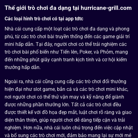
Thế giới trò chơi đa dạng tại hurricane-grill.com
Các loại hình trò chơi có tại app tdtc
Nhà cái cung cấp một loạt các trò chơi đa dạng và phong
phú, từ các trò chơi bài truyền thống đến các game giải trí
mini hấp dẫn. Tại đây, người chơi có thể trải nghiệm các
trò chơi bài phổ biến như Tiến lên, Poker, và Phỏm, mang
đến những phút giây cạnh tranh kịch tính và cơ hội kiếm
thưởng hấp dẫn.
Ngoài ra, nhà cái cũng cung cấp các trò chơi đổi thưởng
hiện đại như slot game, bắn cá và các trò chơi mini khác,
nơi người chơi có thể thử vận may và kỹ năng để giành
được những phần thưởng lớn. Tất cả các trò chơi đều
được thiết kế với đồ họa đẹp mắt, luật chơi rõ ràng và giao
diện thân thiện, giúp người chơi dễ dàng tiếp cận và trải
nghiệm. Hơn nữa, nhà cái luôn chú trọng đến việc cập nhật
và bổ sung các trò chơi mới, đảm bảo mang lại sự mới mẻ