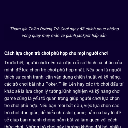
Tham gia Thiên Đường Trò Chơi ngay để chinh phục những
vòng quay may mắn và giành jackpot hấp dẫn
Cách lựa chọn trò chơi phù hợp cho mọi người chơi
Trước hết, người chơi nên xác định rõ sở thích cá nhân của
mình để lựa chọn trò chơi phù hợp nhất. Nếu bạn là người
thích sự cạnh tranh, cần vận dụng chiến thuật và kỹ năng,
các trò chơi bài như Poker, Tiến Lên hay các trò chơi đấu trí
khác sẽ là lựa chọn lý tưởng.Kinh nghiệm và kỹ năng chơi
game cũng là yếu tố quan trọng giúp người chơi lựa chọn
trò chơi phù hợp. Nếu bạn mới bắt đầu, việc lựa chọn các
trò chơi đơn giản, dễ hiểu như slot game, bắn cá hay lô đề
sẽ giúp bạn nhanh chóng nắm bắt và làm quen với cách
thức chơi. Những trò chơi này thường không đòi hỏi nhiều