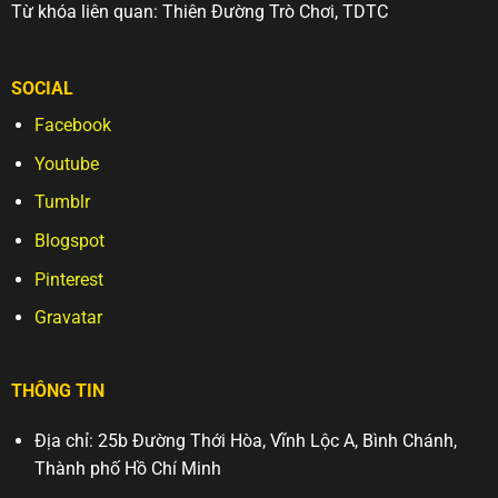
Từ khóa liên quan: Thiên Đường Trò Chơi, TDTC
SOCIAL
Facebook
Youtube
Tumblr
Blogspot
Pinterest
Gravatar
THÔNG TIN
Địa chỉ: 25b Đường Thới Hòa, Vĩnh Lộc A, Bình Chánh,
Thành phố Hồ Chí Minh