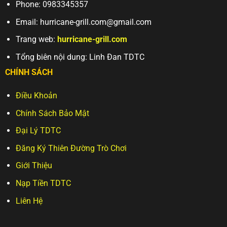
Phone: 0983345357
Email:
hurricane-grill.com@gmail.com
Trang web:
hurricane-grill.com
Tổng biên nội dung: Linh Đan TDTC
CHÍNH SÁCH
Điều Khoản
Chính Sách Bảo Mật
Đại Lý TDTC
Đăng Ký Thiên Đường Trò Chơi
Giới Thiệu
Nạp Tiền TDTC
Liên Hệ