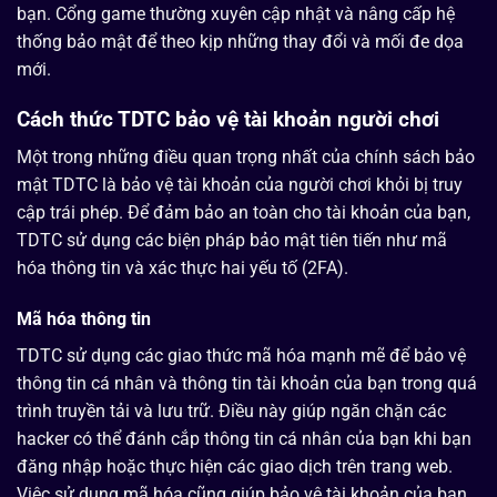
bạn. Cổng game thường xuyên cập nhật và nâng cấp hệ
thống bảo mật để theo kịp những thay đổi và mối đe dọa
mới.
Cách thức TDTC bảo vệ tài khoản người chơi
Một trong những điều quan trọng nhất của chính sách bảo
mật TDTC là bảo vệ tài khoản của người chơi khỏi bị truy
cập trái phép. Để đảm bảo an toàn cho tài khoản của bạn,
TDTC sử dụng các biện pháp bảo mật tiên tiến như mã
hóa thông tin và xác thực hai yếu tố (2FA).
Mã hóa thông tin
TDTC sử dụng các giao thức mã hóa mạnh mẽ để bảo vệ
thông tin cá nhân và thông tin tài khoản của bạn trong quá
trình truyền tải và lưu trữ. Điều này giúp ngăn chặn các
hacker có thể đánh cắp thông tin cá nhân của bạn khi bạn
đăng nhập hoặc thực hiện các giao dịch trên trang web.
Việc sử dụng mã hóa cũng giúp bảo vệ tài khoản của bạn