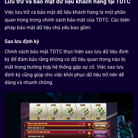
Lưu trữ và bảo mật dữ liệu khách hàng tại TDTC
Việc lưu trữ và bảo mật dữ liệu khách hàng là một phần
quan trọng trong chính sách bảo mật của TDTC. Các biện
pháp bảo mật dữ liệu chủ yếu bao gồm:
Sao lưu định kỳ
Chính sách bảo mật TDTC thực hiện sao lưu dữ liệu định
kỳ để đảm bảo rằng không có dữ liệu quan trọng nào bị
mất trong trường hợp hệ thống gặp sự cố. Việc sao lưu
định kỳ cũng giúp cho việc khôi phục dữ liệu trở nên dễ
dàng và nhanh chóng.