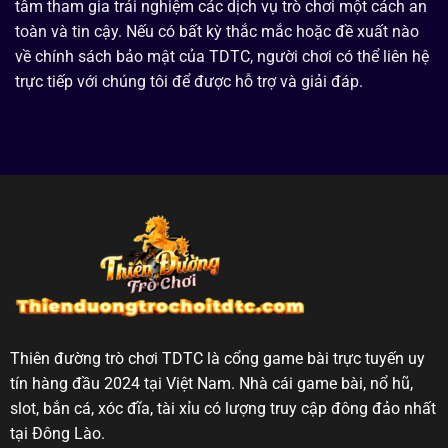
tâm tham gia trải nghiệm các dịch vụ trò chơi một cách an
toàn và tin cậy. Nếu có bất kỳ thắc mắc hoặc đề xuất nào
về chính sách bảo mật của TDTC, người chơi có thể liên hệ
trực tiếp với chúng tôi để được hỗ trợ và giải đáp.
Thiên đường trò chơi TDTC là cổng game bài trực tuyến uy
tín hàng đầu 2024 tại Việt Nam. Nhà cái game bài, nổ hũ,
slot, bắn cá, xóc đĩa, tài xỉu có lượng truy cập đông đảo nhất
tại Đông Lào.