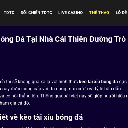
TDTC
ĐỐI CHIẾN TDTC
LIVE CASINO
THỂ THAO
LÔ ĐỀ
óng Đá Tại Nhà Cái Thiên Đường Trò
n thì sẽ không quá xa lạ với hình thức
kèo tài xỉu bóng đá
cực
 xỉu này được cung cấp với đa dạng mức cược và tỷ lệ hấp dẫn
à cơ hội thắng lớn. Thông qua bài viết này sẽ giúp người hiểu r
tham gia cá độ.
iết về kèo tài xỉu bóng đá