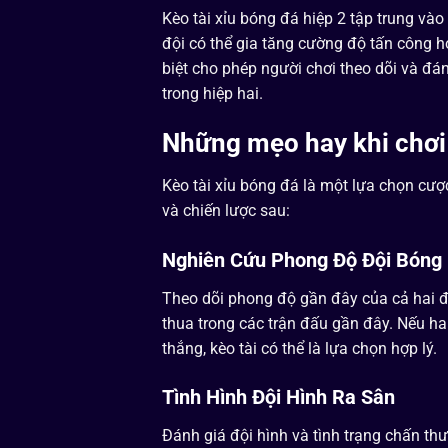
Kèo tài xỉu bóng đá hiệp 2 tập trung vào
đội có thể gia tăng cường độ tấn công h
biệt cho phép người chơi theo dõi và đá
trong hiệp hai.
Những mẹo hay khi chơi 
Kèo tài xỉu bóng đá là một lựa chọn cư
và chiến lược sau:
Nghiên Cứu Phong Độ Đội Bóng
Theo dõi phong độ gần đây của cả hai độ
thua trong các trận đấu gần đây. Nếu ha
thắng, kèo tài có thể là lựa chọn hợp lý.
Tình Hình Đội Hình Ra Sân
Đánh giá đội hình và tình trạng chấn th