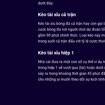
dưới đây:
Kèo tài xỉu cả trận
Kèo tài xỉu bóng đá cả trận hay còn gọi 
cược bóng đá nơi người chơi dự đoán tổn
gồm 90 phút chính thức. Loại kèo này ma
trong suốt cả trận đấu với tỷ lệ cược th
Kèo tài xỉu hiệp 1
Nhà cái đưa ra một con số cụ thể ví dụ 
trong hiệp 1 sẽ vượt qua (tài) hoặc dưới 
xảy ra trong khoảng thời gian 45 phút đ
cho những ai muốn theo dõi sự kịch tính