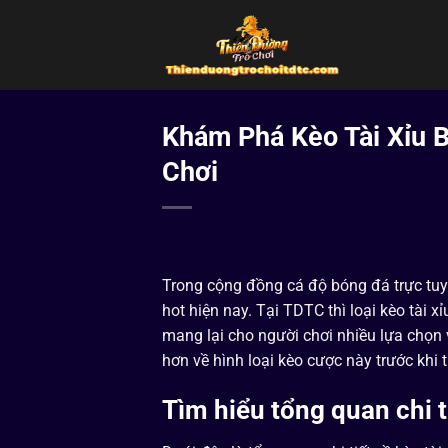
Chuyển
đến
nội
dung
Khám Phá Kèo Tài Xỉu B
Chơi
Trong cộng đồng cá độ bóng đá trực tuyế
hot hiện nay. Tại TDTC thì loại kèo tài
mang lại cho người chơi nhiều lựa chọn v
hơn về hình loại kèo cược này trước khi 
Tìm hiểu tổng quan chi t