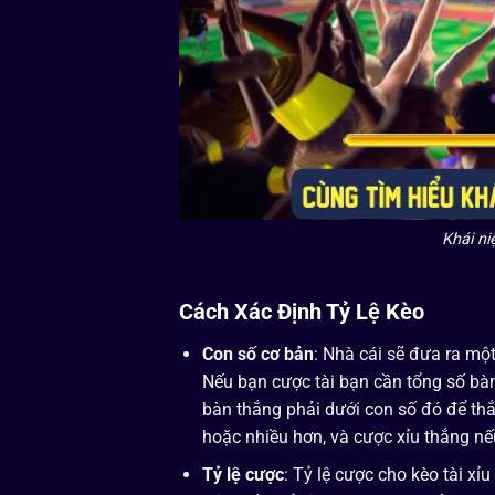
Khái ni
Cách Xác Định Tỷ Lệ Kèo
Con số cơ bản
: Nhà cái sẽ đưa ra một
Nếu bạn cược tài bạn cần tổng số bàn
bàn thắng phải dưới con số đó để thắn
hoặc nhiều hơn, và cược xỉu thắng nếu
Tỷ lệ cược
: Tỷ lệ cược cho kèo tài x