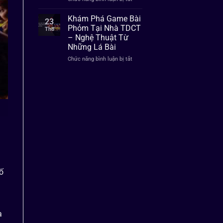
TDTC
Đại
–
chiến
Khám Phá Game Bài
23
Sân
đỏ
Phỏm Tại Nhà TDCT
Th8
Chơi
đen
– Nghệ Thuật Từ
Đẳng
–
Những Lá Bài
Cấp
Trải
Chưa
nghiệm
ở
Chức năng bình luận bị tắt
Bao
game
Khám
Giờ
bài
Phá
Hạ
mới
Game
Nhiệt
nhất
Bài
hiện
Phỏm
nay
Tại
Nhà
TDCT
–
Nghệ
Thuật
Từ
Những
ố
Lá
Bài
a