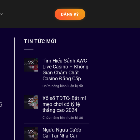
ĐĂNG KÝ
TIN TỨC MỚI
Tìm Hiểu Sảnh AWC
23
Live Casino – Không
Th8
Gian Chậm Chất
Casino Đẳng Cấp
ở
Chức năng bình luận bị tắt
Tìm
Hiểu
Xổ số TDTC- Bật mí
23
Sảnh
mẹo chơi có tỷ lệ
õ
Th8
AWC
thắng cao 2024
Live
ở
Chức năng bình luận bị tắt
Casino
Xổ
–
số
Không
Ngưu Ngưu Cướp
23
TDTC-
Gian
Cái Tại Nhà Cái
Th8
Bật
Chậm