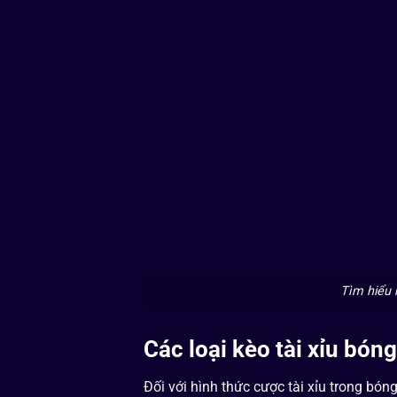
Tìm hiểu 
Các loại kèo tài xỉu bón
Đối với hình thức cược tài xỉu trong bó