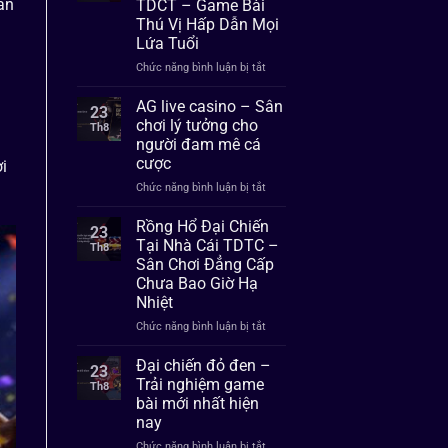
an
TDCT – Game Bài
mí
Chất
Thú Vị Hấp Dẫn Mọi
mẹo
Casino
Lứa Tuổi
chơi
Đẳng
có
Cấp
ở
Chức năng bình luận bị tắt
tỷ
Ngưu
lệ
Ngưu
AG live casino – Sân
23
thắng
Cướp
chơi lý tưởng cho
Th8
cao
Cái
người đam mê cá
2024
Tại
cược
i
Nhà
Cái
ở
Chức năng bình luận bị tắt
TDCT
AG
–
live
Rồng Hổ Đại Chiến
23
Game
casino
Tại Nhà Cái TDTC –
Th8
Bài
–
Sân Chơi Đẳng Cấp
Thú
Sân
Chưa Bao Giờ Hạ
Vị
chơi
Nhiệt
Hấp
lý
Dẫn
tưởng
ở
Chức năng bình luận bị tắt
Mọi
cho
Rồng
Lứa
người
Hổ
Đại chiến đỏ đen –
23
Tuổi
đam
Đại
Trải nghiệm game
Th8
mê
Chiến
bài mới nhất hiện
cá
Tại
nay
cược
Nhà
Cái
ở
Chức năng bình luận bị tắt