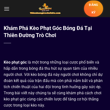
Chuyển
ĐĂNG
đến
KÝ
nội
dung
Khám Phá Kèo Phạt Góc Bóng Đá Tại
Thiên Đường Trò Chơi
Kèo phạt góc
là một trong những loại cược phổ biến và
hấp dẫn trong bóng đá thu hút sự quan tâm của nhiều
người chơi. Với kèo bóng đá này người chơi không chỉ dự
đoán kết quả của trận đấu mà còn phải nắm bắt và phân
tích chiến thuật của hai đội trong tình huống gây sức ép.
Trong bài viết này chúng ta sẽ cùng khám phá cách chơi
kèo phạt góc cùng các chiến lược để tăng cơ hội thắng
cược trong loại kèo này.