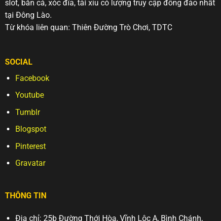
slot, bắn cá, xóc đĩa, tài xỉu có lượng truy cập đông đảo nhất
tại Đông Lào.
Từ khóa liên quan: Thiên Đường Trò Chơi, TDTC
SOCIAL
Facebook
Youtube
Tumblr
Blogspot
Pinterest
Gravatar
THÔNG TIN
Địa chỉ: 25b Đường Thới Hòa, Vĩnh Lộc A, Bình Chánh,