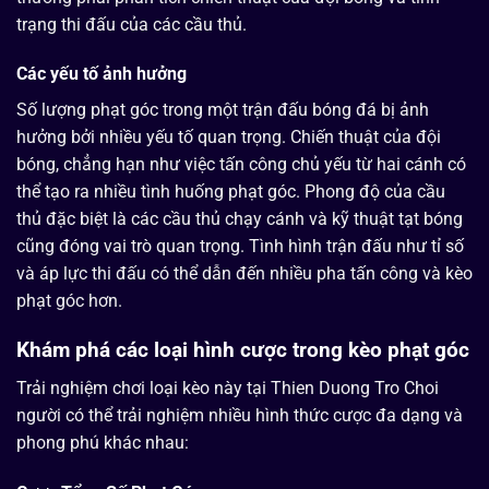
trạng thi đấu của các cầu thủ.
Các yếu tố ảnh hưởng
Số lượng phạt góc trong một trận đấu bóng đá bị ảnh
hưởng bởi nhiều yếu tố quan trọng. Chiến thuật của đội
bóng, chẳng hạn như việc tấn công chủ yếu từ hai cánh có
thể tạo ra nhiều tình huống phạt góc. Phong độ của cầu
thủ đặc biệt là các cầu thủ chạy cánh và kỹ thuật tạt bóng
cũng đóng vai trò quan trọng. Tình hình trận đấu như tỉ số
và áp lực thi đấu có thể dẫn đến nhiều pha tấn công và kèo
phạt góc hơn.
Khám phá các loại hình cược trong kèo phạt góc
Trải nghiệm chơi loại kèo này tại Thien Duong Tro Choi
người có thể trải nghiệm nhiều hình thức cược đa dạng và
phong phú khác nhau: