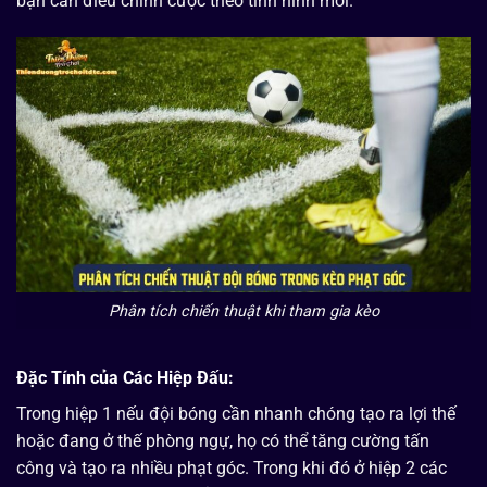
bạn cần điều chỉnh cược theo tình hình mới.
Phân tích chiến thuật khi tham gia kèo
Đặc Tính của Các Hiệp Đấu:
Trong hiệp 1 nếu đội bóng cần nhanh chóng tạo ra lợi thế
hoặc đang ở thế phòng ngự, họ có thể tăng cường tấn
công và tạo ra nhiều phạt góc. Trong khi đó ở hiệp 2 các