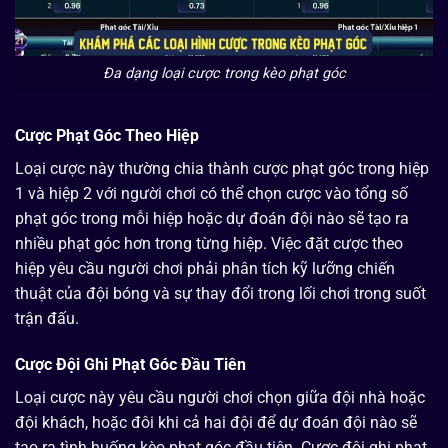
Đa dạng loại cược trong kèo phạt góc
Cược Phạt Góc Theo Hiệp
Loại cược này thường chia thành cược phạt góc trong hiệp
1 và hiệp 2 với người chơi có thể chọn cược vào tổng số
phạt góc trong mỗi hiệp hoặc dự đoán đội nào sẽ tạo ra
nhiều phạt góc hơn trong từng hiệp. Việc đặt cược theo
hiệp yêu cầu người chơi phải phân tích kỹ lưỡng chiến
thuật của đội bóng và sự thay đổi trong lối chơi trong suốt
trận đấu.
Cược Đội Ghi Phạt Góc Đầu Tiên
Loại cược này yêu cầu người chơi chọn giữa đội nhà hoặc
đội khách, hoặc đôi khi cả hai đội để dự đoán đội nào sẽ
tạo ra tình huống kèo phạt góc đầu tiên. Cược đội ghi phạt