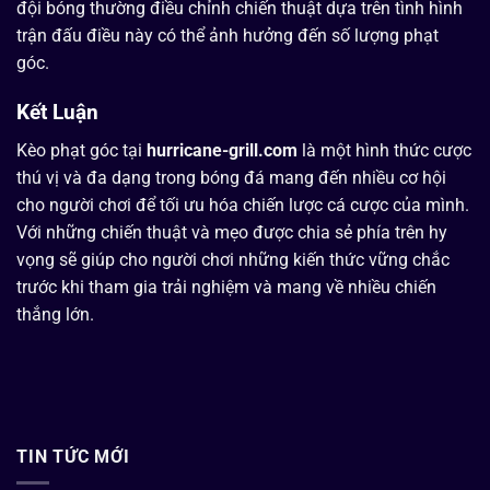
đội bóng thường điều chỉnh chiến thuật dựa trên tình hình
trận đấu điều này có thể ảnh hưởng đến số lượng phạt
góc.
Kết Luận
Kèo phạt góc tại
hurricane-grill.com
là một hình thức cược
thú vị và đa dạng trong bóng đá mang đến nhiều cơ hội
cho người chơi để tối ưu hóa chiến lược cá cược của mình.
Với những chiến thuật và mẹo được chia sẻ phía trên hy
vọng sẽ giúp cho người chơi những kiến thức vững chắc
trước khi tham gia trải nghiệm và mang về nhiều chiến
thắng lớn.
TIN TỨC MỚI